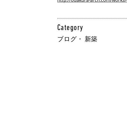
http://odakura-arch.com/works/
Category
ブログ
・
新築