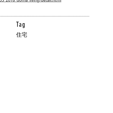
05_2018_doma_living/detail.html
Tag
住宅