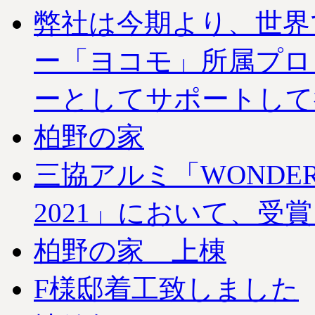
弊社は今期より、世界
ー「ヨコモ」所属プロ
ーとしてサポートして
柏野の家
三協アルミ「WONDER EX
2021」において、受
柏野の家 上棟
F様邸着工致しました