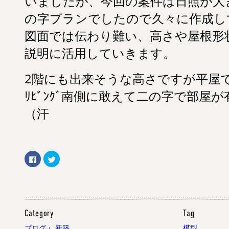
いましたが、今回の案件は日照が大
の字プランでしたので久々に作成し
図面では伝わり難い、高さや屋根形
説明に活用していきます。
2階にも出来そうな高さですが平屋
ﾘﾋﾞﾝｸﾞ南側に敢えて二の字で部屋
（汗
Facebook
ク
で
リ
共
ッ
有
ク
す
し
る
て
に
Twitter
は
で
ク
共
リ
有
Category
Tag
ッ
(新
ク
し
ブログ
・
新築
模型