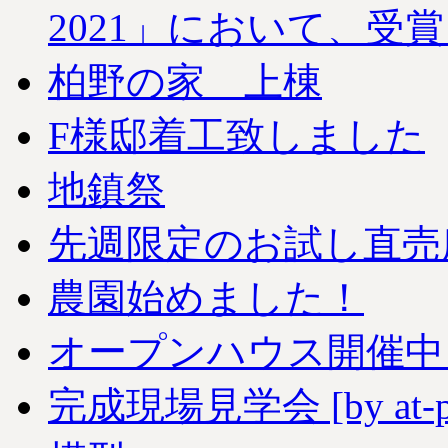
2021」において、受
柏野の家 上棟
F様邸着工致しました
地鎮祭
先週限定のお試し直売
農園始めました！
オープンハウス開催中
完成現場見学会 [by at-pa