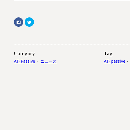
Facebook
ク
で
リ
共
ッ
有
ク
す
し
る
て
に
Twitter
は
で
ク
共
リ
有
Category
Tag
ッ
(新
ク
し
AT･Passive
・
ニュース
AT･passive
し
い
て
ウ
く
ィ
だ
ン
さ
ド
い
ウ
(新
で
し
開
い
き
ウ
ま
ィ
す)
ン
ド
ウ
で
開
き
ま
す)