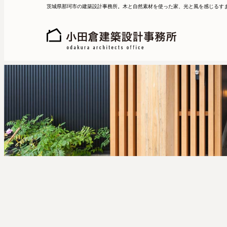
茨城県那珂市の建築設計事務所。木と自然素材を使った家、光と風を感じるす